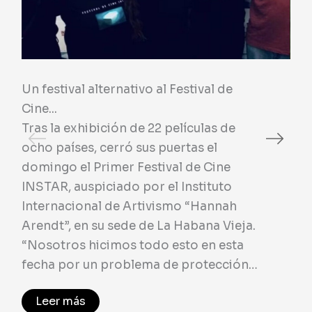
l alternativo al Festival de
Obras de Ricar
exhibidas en la 
xhibición de 22 películas de
El Instituto de
es, cerró sus puertas el
Arendt present
l Primer Festival de Cine
trabajo del cin
uspiciado por el Instituto
Figueredo, en e
onal de Artivismo “Hannah
27 al 29 de sep
en su sede de La Habana Vieja.
la calle Tejadil
 hicimos todo esto en esta
la cual tuvo mu
r un problema de protección…
Figueredo es u
cineastas cuba
ás
sido…