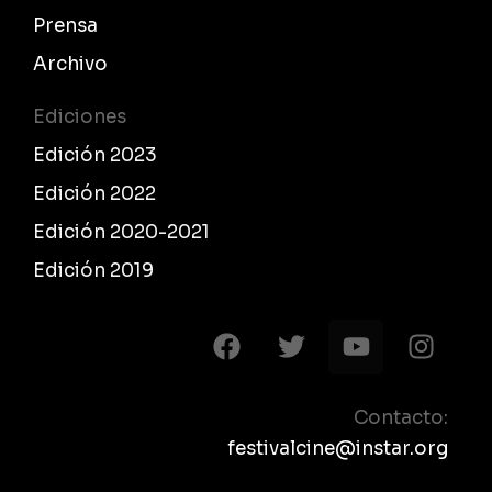
Prensa
Archivo
Ediciones
Edición 2023
Edición 2022
Edición 2020-2021
Edición 2019
F
T
Y
I
a
w
o
n
c
i
u
s
e
t
t
t
Contacto:
b
t
u
a
festivalcine@instar.org
o
e
b
g