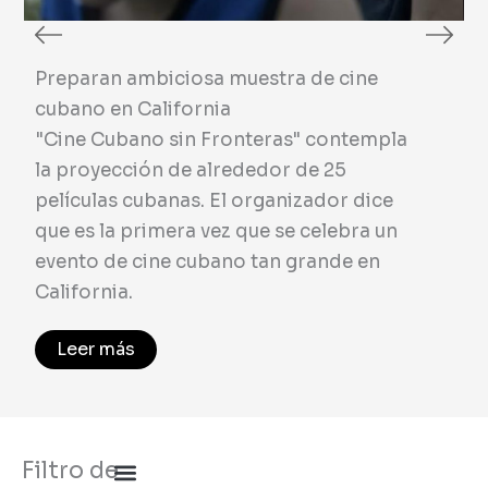
Preparan ambiciosa muestra de cine
C
cubano en California
A
"Cine Cubano sin Fronteras" contempla
o
la proyección de alrededor de 25
t
películas cubanas. El organizador dice
g
que es la primera vez que se celebra un
p
evento de cine cubano tan grande en
M
California.
e
Leer más
Filtro de