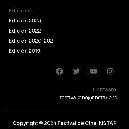
Ediciones
Edición 2023
Edición 2022
Edición 2020-2021
Edición 2019
F
T
Y
I
a
w
o
n
c
i
u
s
e
t
t
t
Contacto:
b
t
u
a
festivalcine@instar.org
o
e
b
g
o
r
e
r
k
a
Copyright © 2024 Festival de Cine INSTAR
m