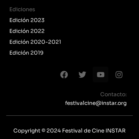
Ediciones
Edición 2023
Edición 2022
Edición 2020-2021
Edición 2019
F
T
Y
I
a
w
o
n
c
i
u
s
e
t
t
t
Contacto:
b
t
u
a
festivalcine@instar.org
o
e
b
g
o
r
e
r
k
a
Copyright © 2024 Festival de Cine INSTAR
m