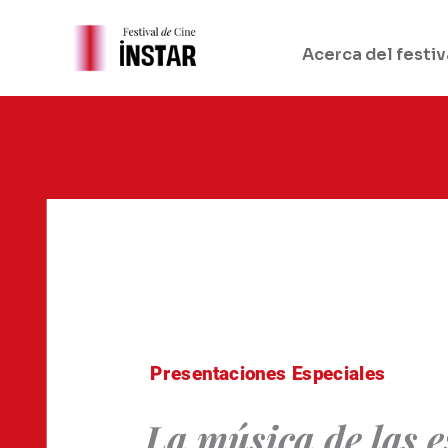
Ir
al
Acerca del festiv
contenido
Presentaciones Especiales
La música de las e