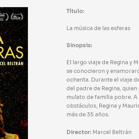
Título:
La música de las esferas
Sinopsis:
El largo viaje de Regina y
se conocieron y enamoraron
ochenta. Durante el viaje de
del padre de Regina, quien
mulato de familia pobre. A
obstáculos, Regina y Mauri
más de 35 años.
Director:
Marcel Beltrán