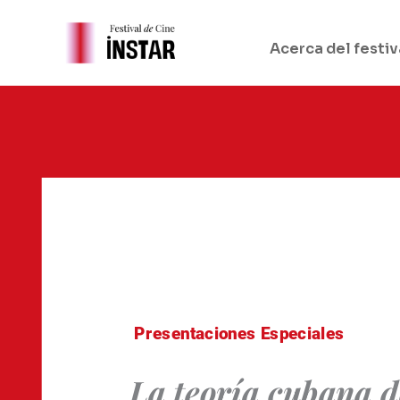
Ir
al
Acerca del festiv
contenido
Presentaciones Especiales
La teoría cubana d