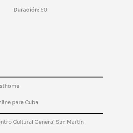
Duración:
60
’
esthome
line para Cuba
ntro Cultural General San Martín