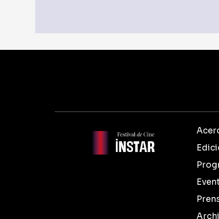
Acerc
Edic
Prog
Even
Pren
Arch