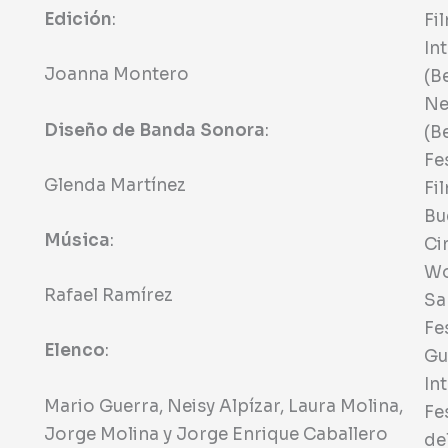
Edición
:
Fi
In
Joanna Montero
(B
Ne
Diseño de Banda Sonora
:
(B
Fe
Glenda Martínez
Fi
Bu
Música
:
Ci
Wo
Rafael Ramírez
Sa
Fe
Elenco
:
Gu
In
Mario Guerra, Neisy Alpízar, Laura Molina,
Fe
Jorge Molina y Jorge Enrique Caballero
de