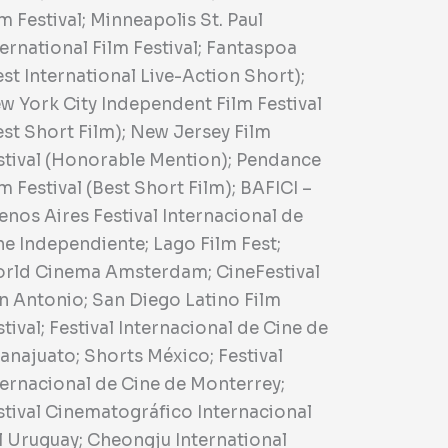
lm Festival; Minneapolis St. Paul
ternational Film Festival; Fantaspoa
est International Live-Action Short);
w York City Independent Film Festival
est Short Film); New Jersey Film
stival (Honorable Mention); Pendance
lm Festival (Best Short Film); BAFICI –
enos Aires Festival Internacional de
ne Independiente; Lago Film Fest;
rld Cinema Amsterdam; CineFestival
n Antonio; San Diego Latino Film
stival; Festival Internacional de Cine de
anajuato; Shorts México; Festival
ternacional de Cine de Monterrey;
stival Cinematográfico Internacional
l Uruguay; Cheongju International