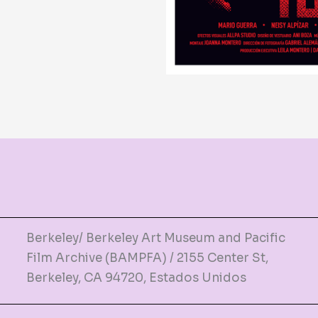
Berkeley/ Berkeley Art Museum and Pacific
Film Archive (BAMPFA) / 2155 Center St,
Berkeley, CA 94720, Estados Unidos