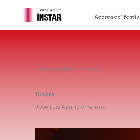
Ir
al
Acerca del festiv
contenido
‹ Edición 2024 ‹
Tundra
Tundra
José Luis Aparicio Ferrera