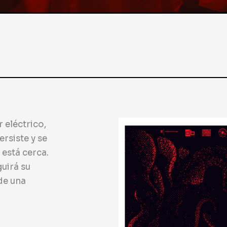
 eléctrico,
rsiste y se
 está cerca.
guirá su
de una