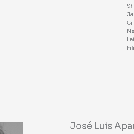
Sh
Ja
Ci
Ne
La
Fi
José Luis Apa