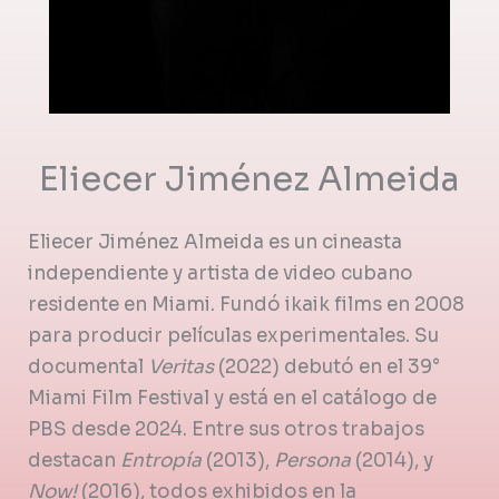
Eliecer Jiménez Almeida
Eliecer Jiménez Almeida es un cineasta
independiente y artista de video cubano
residente en Miami. Fundó ikaik films en 2008
para producir películas experimentales. Su
documental
Veritas
(2022) debutó en el 39°
Miami Film Festival y está en el catálogo de
PBS desde 2024. Entre sus otros trabajos
destacan
Entropía
(2013),
Persona
(2014), y
Now!
(2016), todos exhibidos en la