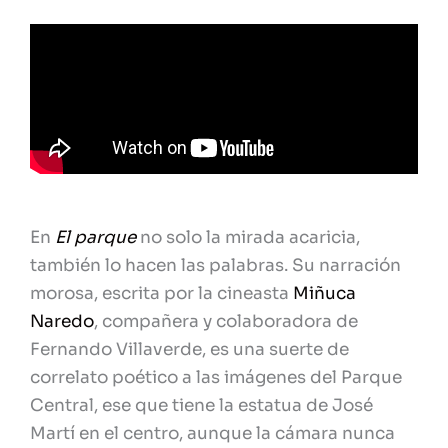
En
El parque
no solo la mirada acaricia,
también lo hacen las palabras. Su narración
morosa, escrita por la cineasta
Miñuca
Naredo
, compañera y colaboradora de
Fernando Villaverde, es una suerte de
correlato poético a las imágenes del Parque
Central, ese que tiene la estatua de José
Martí en el centro, aunque la cámara nunca