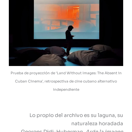
Prueba de proyección de ‘Land Without Images: The Absent in
Cuban Cinema’, retrospectiva de cine cubano alternativo
independiente
Lo propio del archivo es su laguna, su
naturaleza horadada
Georges Didi-Huberman,
Arde la imagen