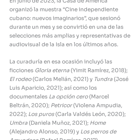
En junio de 2023, la Casa de América
organizó la muestra “Cine independiente
cubano: nuevos imaginarios”, que sesionó
durante un mes y se convirtió en una de las
selecciones más amplias y representativas de
audiovisual de la Isla en los últimos años.
La curaduría en esa ocasión incluyó las
ficciones
Gloria eterna
(Yimit Ramírez, 2018);
El rodeo
(Carlos Melián, 2021) y
Tundra
(José
Luis Aparicio, 2021); así como los
documentales
La opción cero
(Marcel
Beltrán, 2020);
Petricor
(Violena Ampudia,
2022);
Los puros
(Carla Valdés León, 2020);
Umbra
(Daniela Muñoz, 2021);
Home
(Alejandro Alonso, 2019) y
Los perros de