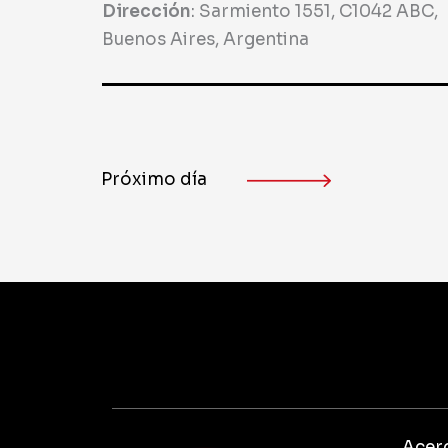
Dirección
:
Sarmiento 1551, C1042 ABC,
Buenos Aires, Argentina
Próximo día
Acerc