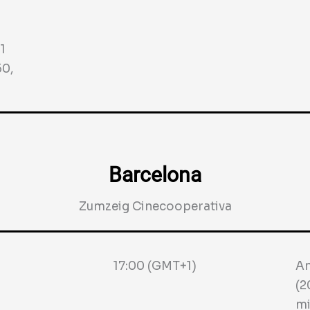
1
50,
Barcelona
Zumzeig Cinecooperativa
17:00 (GMT+1)
An
(2
mi