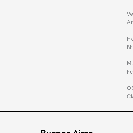
Ve
Ar
Ho
Ni
Mu
Fe
Q&
Ci