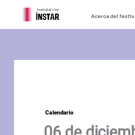
Ir
al
Acerca del festiv
contenido
Calendario
06 de diciem