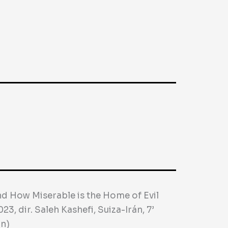
d How Miserable is the Home of Evil
023, dir. Saleh Kashefi, Suiza-Irán, 7’
n)