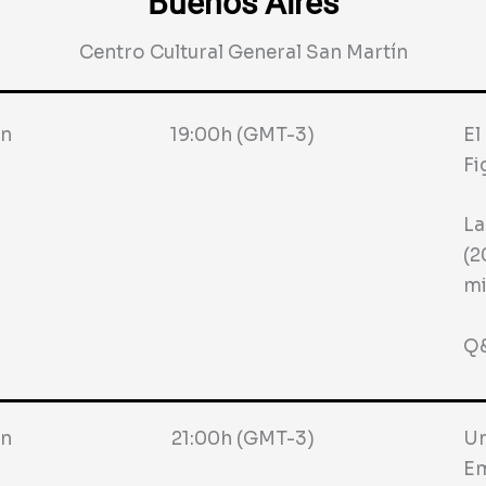
Buenos Aires
Centro Cultural General San Martín
ín
19:00h (GMT-3)
El
Fi
La
(2
mi
Q&
ín
21:00h (GMT-3)
Un
Em