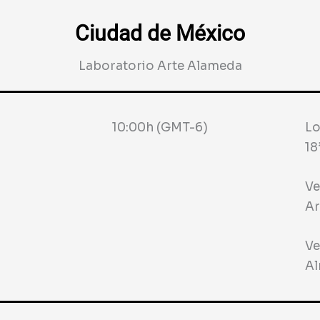
Ciudad de México
Laboratorio Arte Alameda
10:00h (GMT-6)
Lo
18
Ve
Ar
Ve
Al