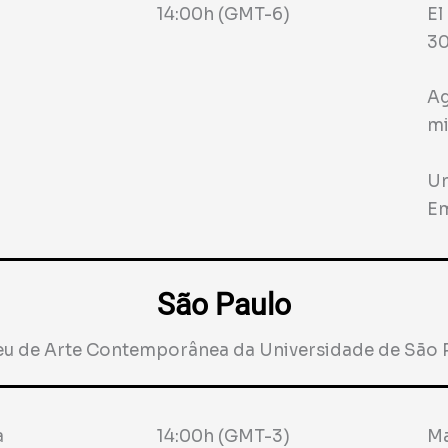
14:00h (GMT-6)
El
30
Ag
mi
Un
Em
São Paulo
u de Arte Contemporânea da Universidade de São 
a
14:00h (GMT-3)
Ma