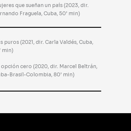
jeres que sueñan un país (2023, dir.
rnando Fraguela, Cuba, 50’ min)
s puros (2021, dir. Carla Valdés, Cuba,
’ min)
 opción cero (2020, dir. Marcel Beltrán,
ba-Brasil-Colombia, 80’ min)