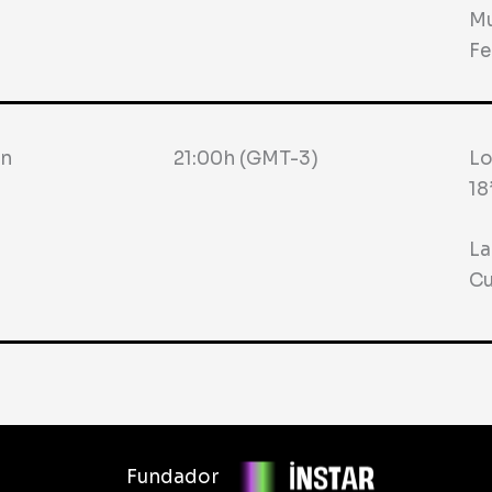
Mu
Fe
ín
21:00h (GMT-3)
Lo
18
La
Cu
Fundador