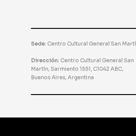
Sede
:
Centro Cultural General San Mart
Dirección
:
Centro Cultural General San
Martín, Sarmiento 1551, C1042 ABC,
Buenos Aires, Argentina