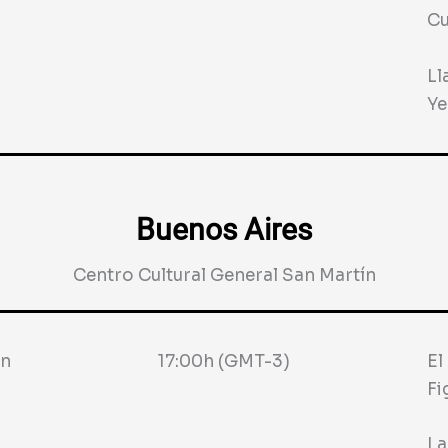
Cu
Ll
Ye
Buenos Aires
Centro Cultural General San Martín
ín
17:00h (GMT-3)
El
Fi
La