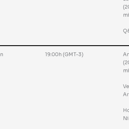
(2
mi
Q&
ín
19:00h (GMT-3)
An
(2
mi
Ve
Ar
Ho
Ni