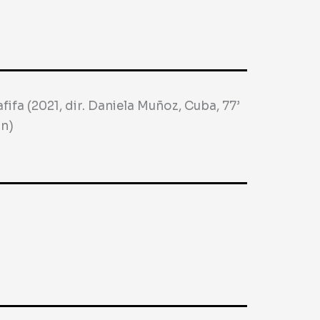
fifa (2021, dir. Daniela Muñoz, Cuba, 77’
n)