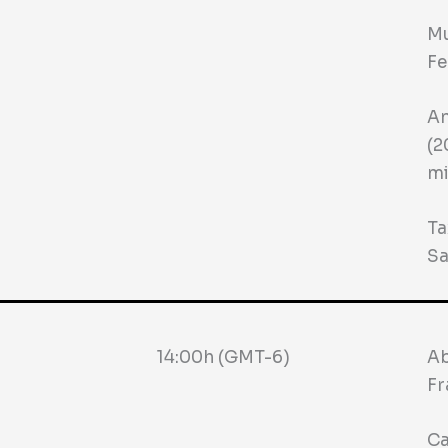
Mu
Fe
An
(2
mi
Ta
Sa
14:00h (GMT-6)
Ab
Fr
Ca