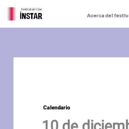
Ir
al
Acerca del festiv
contenido
Calendario
10 de diciem