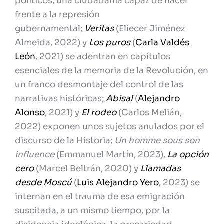
políticos, una ciudadanía capaz de hacer
frente a la represión
gubernamental;
Veritas
(Eliecer Jiménez
Almeida, 2022) y
Los puros
(
Carla Valdés
León
, 2021) se adentran en capítulos
esenciales de la memoria de la Revolución, en
un franco desmontaje del control de las
narrativas históricas;
Abisal
(
Alejandro
Alonso
, 2021) y
El rodeo
(Carlos Melián,
2022) exponen unos sujetos anulados por el
discurso de la Historia;
Un homme sous son
influence
(Emmanuel Martín, 2023),
La opción
cero
(Marcel Beltrán, 2020) y
Llamadas
desde Moscú
(
Luis Alejandro Yero
, 2023) se
internan en el trauma de esa emigración
suscitada, a un mismo tiempo, por la