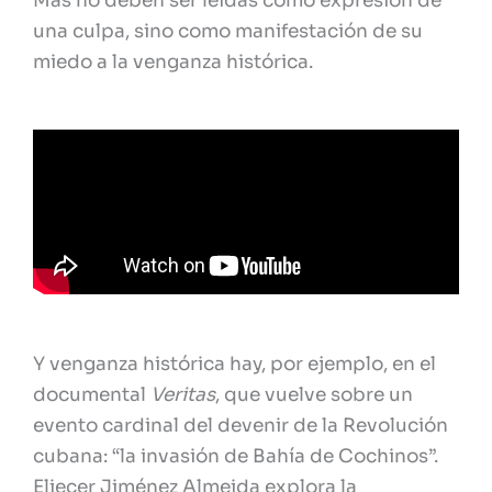
Mas no deben ser leídas como expresión de
una culpa, sino como manifestación de su
miedo a la venganza histórica.
Y venganza histórica hay, por ejemplo, en el
documental
Veritas
, que vuelve sobre un
evento cardinal del devenir de la Revolución
cubana: “la invasión de Bahía de Cochinos”.
Eliecer Jiménez Almeida explora la