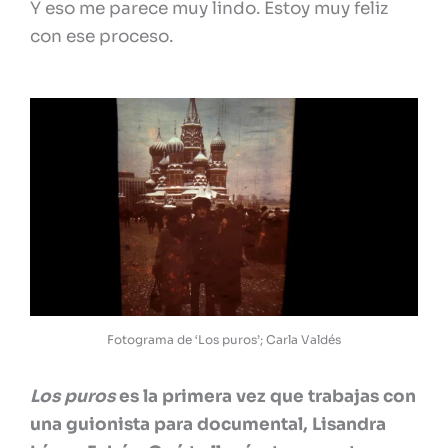
Y eso me parece muy lindo. Estoy muy feliz
con ese proceso.
Fotograma de ‘Los puros’; Carla Valdés
Los puros
es la primera vez que trabajas con
una guionista para documental, Lisandra