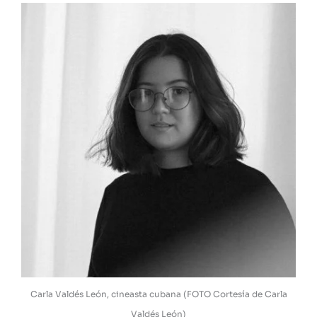
Carla Valdés León, cineasta cubana (FOTO Cortesía de Carla
Valdés León)